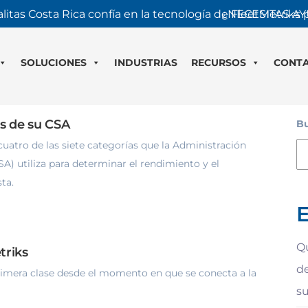
litas Costa Rica confía en la tecnología de FleetMetriks
¿NECESITAS AY
SOLUCIONES
INDUSTRIAS
RECURSOS
CONT
s de su CSA
Bu
cuatro de las siete categorías que la Administración
) utiliza para determinar el rendimiento y el
ta.
E
Qu
triks
de
primera clase desde el momento en que se conecta a la
s