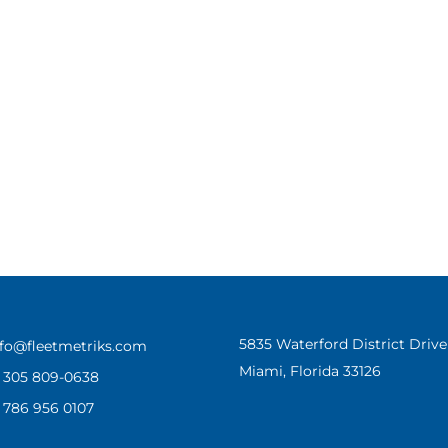
5835 Waterford District Dri
nfo@fleetmetriks.com
Miami, Florida 33126
1 305 809-0638
1 786 956 0107