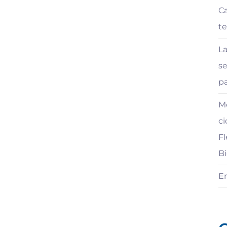
Ca
t
La
se
pa
Me
ci
Fl
Bi
E