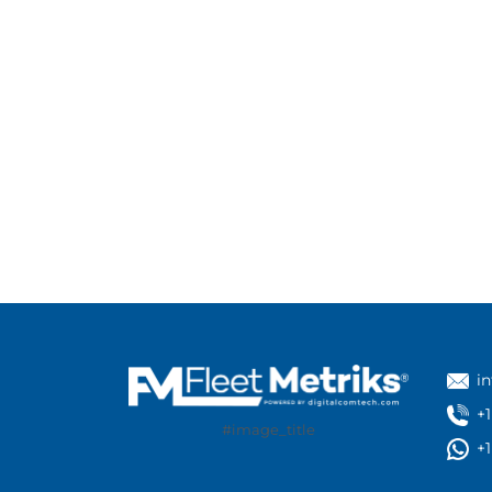
i
+
#image_title
+