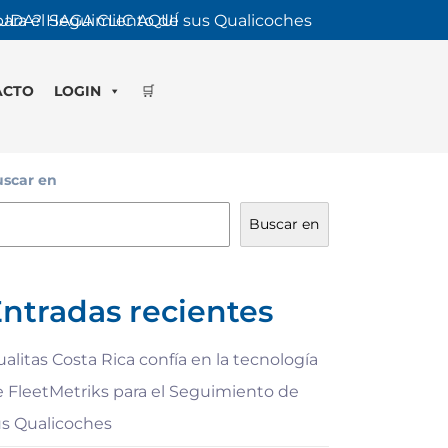
 para el Seguimiento de sus Qualicoches
UDA? HAGA CLIC AQUÍ
ACTO
LOGIN
🛒
scar en
Buscar en
ntradas recientes
alitas Costa Rica confía en la tecnología
 FleetMetriks para el Seguimiento de
us Qualicoches