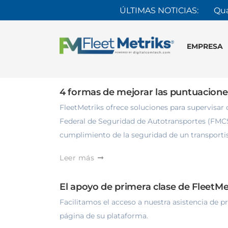
ÚLTIMAS NOTICIAS:
Qua
EMPRESA
Recursos
4 formas de mejorar las puntuacione
FleetMetriks ofrece soluciones para supervisar 
Federal de Seguridad de Autotransportes (FMCSA
cumplimiento de la seguridad de un transportis
Leer más
Recursos
El apoyo de primera clase de FleetMe
Facilitamos el acceso a nuestra asistencia de 
página de su plataforma.