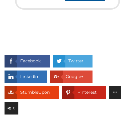
Facebook
Twitter
LinkedIn
Google+
StumbleUpon
Pinterest
0