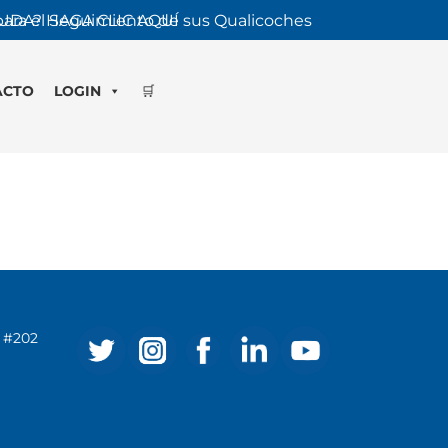
 para el Seguimiento de sus Qualicoches
UDA? HAGA CLIC AQUÍ
ACTO
LOGIN
🛒
ve #202