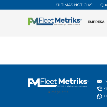
ÚLTIMAS NOTICIAS:
Qua
EMPRESA
i
+
#image_title
+