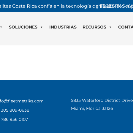
litas Costa Rica confía en la tecnología de FleetMetriks
¿NECESITAS AY
SOLUCIONES
INDUSTRIAS
RECURSOS
CONT
5835 Waterford District Dri
nfo@fleetmetriks.com
Miami, Florida 33126
1 305 809-0638
1 786 956 0107